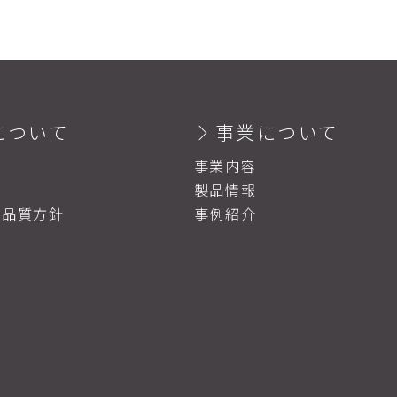
について
事業について
事業内容
製品情報
・品質方針
事例紹介